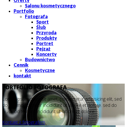
Oferty
Salonu kosmetycznego
Portfolio
Fotografa
Sport
Ślub
Przyroda
Produkty
Portret
Pejzaż
Koncerty
Budownictwo
Cennik
Kosmetyczne
kontakt
PORTFOLIO FOTOGRAFA
Lorem ipsum dolor sit amet, consectetur adipisicing elit, sed
do eiusmod tempor incididunt ut labore et dolore. sed do
eiusmod tempor incididunt ut labore et dolore
Kontakt z fotografem