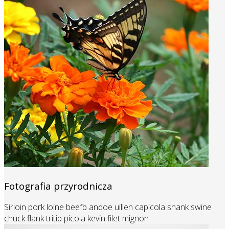
Fotografia przyrodnicza
Sirloin pork loine beefb andoe uillen capicola shank swine
chuck flank tritip picola kevin filet mignon