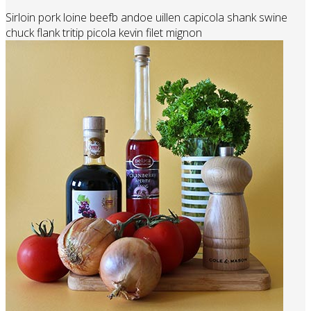
Sirloin pork loine beefb andoe uillen capicola shank swine
chuck flank tritip picola kevin filet mignon