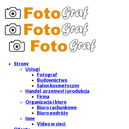
Strony
Usługi
Fotograf
Budownictwo
Salon kosmetyczny
Handel, przemysł i produkcja
Firma
Organizacja i biuro
Biuro rachunkowe
Biuro podróży
Inne
Video w sieci