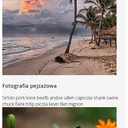
Fotografia pejzażowa
Sirloin pork loine beefb andoe uillen capicola shank swine
chuck flank tritip picola kevin filet mignon