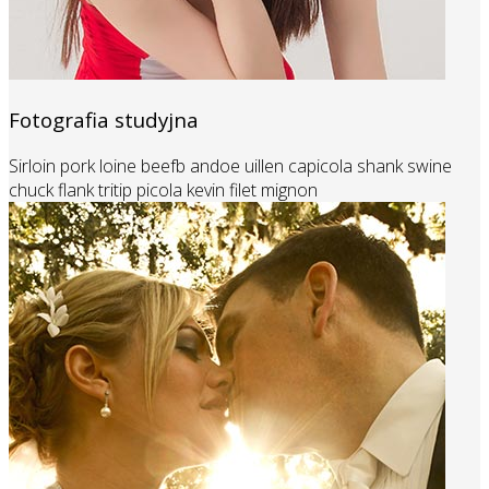
Fotografia studyjna
Sirloin pork loine beefb andoe uillen capicola shank swine
chuck flank tritip picola kevin filet mignon