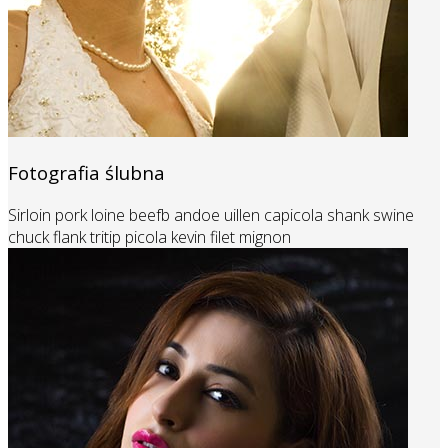
Fotografia ślubna
Sirloin pork loine beefb andoe uillen capicola shank swine
chuck flank tritip picola kevin filet mignon