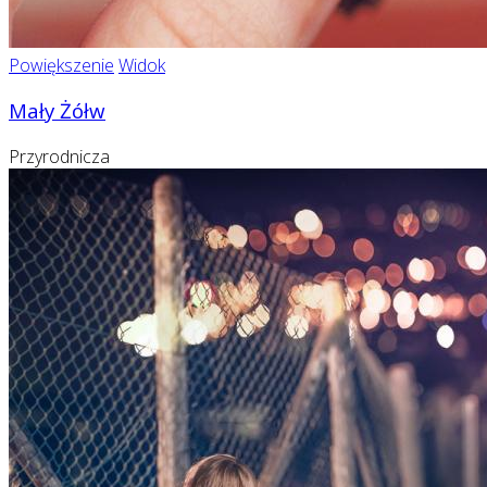
Powiększenie
Widok
Mały Żółw
Przyrodnicza