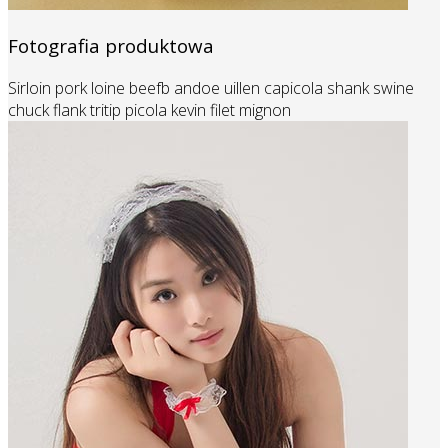
Fotografia produktowa
Sirloin pork loine beefb andoe uillen capicola shank swine
chuck flank tritip picola kevin filet mignon