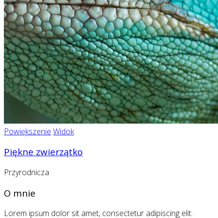
Powiększenie
Widok
Piękne zwierzątko
Przyrodnicza
O mnie
Lorem ipsum dolor sit amet, consectetur adipiscing elit.