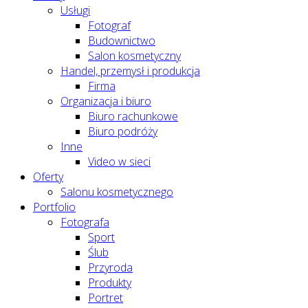
Usługi
Fotograf
Budownictwo
Salon kosmetyczny
Handel, przemysł i produkcja
Firma
Organizacja i biuro
Biuro rachunkowe
Biuro podróży
Inne
Video w sieci
Oferty
Salonu kosmetycznego
Portfolio
Fotografa
Sport
Ślub
Przyroda
Produkty
Portret