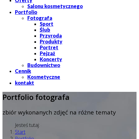
Oferty
Salonu kosmetycznego
Portfolio
Fotografa
Sport
Ślub
Przyroda
Produkty
Portret
Pejzaż
Koncerty
Budownictwo
Cennik
Kosmetyczne
kontakt
Portfolio fotografa
zbiór wykonanych zdjęć na różne tematy
Jesteś tutaj:
Start
Portfolio