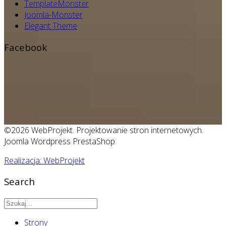
TemplateMonster
Joomla-Monster
Elegant Theme
Facebook
©2026 WebProjekt. Projektowanie stron internetowych.
Joomla Wordpress PrestaShop
Realizacja: WebProjekt
Search
Strony