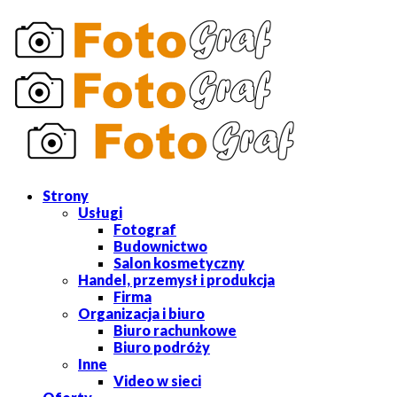
Strony
Usługi
Fotograf
Budownictwo
Salon kosmetyczny
Handel, przemysł i produkcja
Firma
Organizacja i biuro
Biuro rachunkowe
Biuro podróży
Inne
Video w sieci