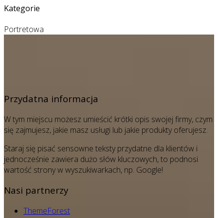
Kategorie
Portretowa
Przydatna informacja
W tym miejscu możesz umieścić krótki opis swojej firmy, czym
się zajmujesz, jakie masz usługi lub jakie produkty oferujesz.
Staraj się pisać sensowne teksty przydatne dla klientów i
jednocześnie zawiera dużo słów kluczowych, to podnosi
wartość strony w wyszukiwarkach, np. Google!
Nasi partnerzy
ThemeForest